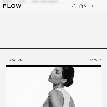
Главная
Array
Идеи и вдохновение
[0]
INSTAGRAM
@flow.ua