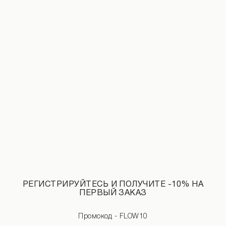
ДОБАВИТЬ В КОРЗИНУ
Замеры изделия
Характеристики товара
Доставка и оплата
Наличие в магазинах
Обмен и возврат
РЕГИСТРИРУЙТЕСЬ И ПОЛУЧИТЕ -10% НА
ПЕРВЫЙ ЗАКАЗ
Промокод - FLOW10