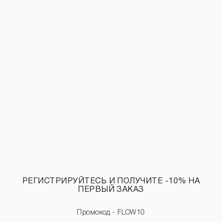
Замеры изделия
Характеристики товара
Доставка и оплата
Наличие в магазинах
Обмен и возврат
РЕГИСТРИРУЙТЕСЬ И ПОЛУЧИТЕ -10% НА
ПЕРВЫЙ ЗАКАЗ
Промокод - FLOW10