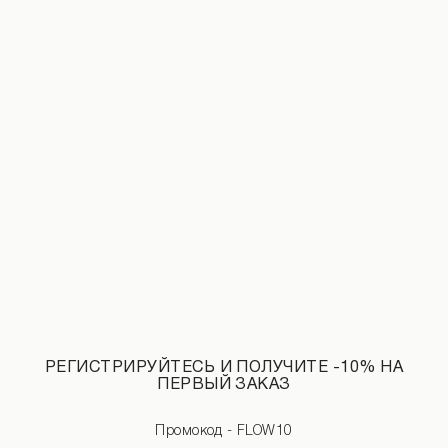
УВЕДОМЛЕНИЕ О ПОСТУПЛЕНИИ
Замеры изделия
Характеристики товара
Доставка и оплата
Наличие в магазинах
Обмен и возврат
РЕГИСТРИРУЙТЕСЬ И ПОЛУЧИТЕ -10% НА
ПЕРВЫЙ ЗАКАЗ
INSTAGRAM
@flow.ua
Промокод - FLOW10