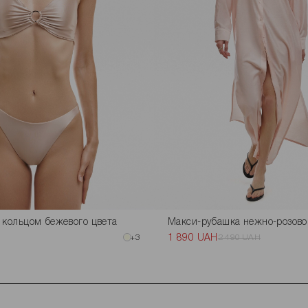
 кольцом бежевого цвета
Макси-рубашка нежно-розово
+3
1 890 UAH
2 490 UAH