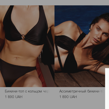
Бикини-топ с кольцом черного цвета
Ассиметричный бикини-топ ч
1 890 UAH
1 890 UAH