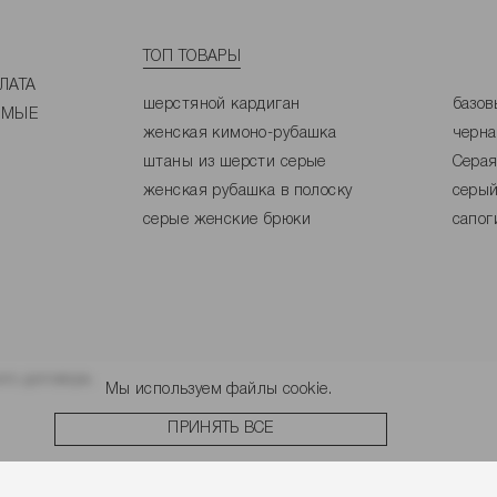
ТОП ТОВАРЫ
ЛАТА
шерстяной кардиган
базов
ЕМЫЕ
женская кимоно-рубашка
черна
штаны из шерсти серые
Серая
женская рубашка в полоску
серый
серые женские брюки
сапог
го договора.
Мы используем файлы cookie.
ПРИНЯТЬ ВСЕ