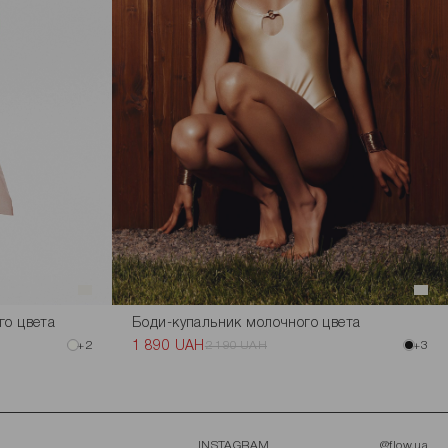
го цвета
Боди-купальник молочного цвета
+2
1 890 UAH
2 190 UAH
+3
INSTAGRAM
@flow.ua