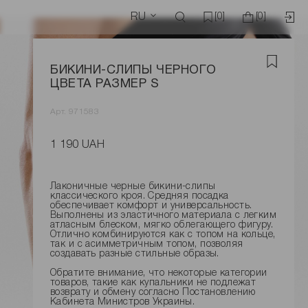
RU
[0]
[0]
БИКИНИ-СЛИПЫ ЧЕРНОГО
ЦВЕТА РАЗМЕР S
Арт. 971583
1 190 UAH
Лаконичные черные бикини-слипы
классического кроя. Средняя посадка
обеспечивает комфорт и универсальность.
Выполнены из эластичного материала с легким
атласным блеском, мягко облегающего фигуру.
Отлично комбинируются как с топом на кольце,
так и с асимметричным топом, позволяя
создавать разные стильные образы.
Обратите внимание, что некоторые категории
товаров, такие как купальники не подлежат
возврату и обмену согласно Постановлению
Кабинета Министров Украины.