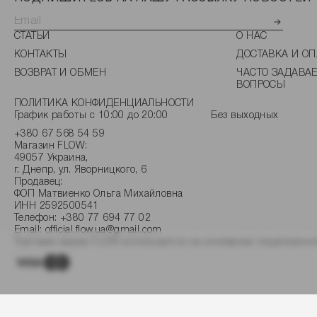
СТАТЬИ
О НАС
КОНТАКТЫ
ДОСТАВКА И ОП
ВОЗВРАТ И ОБМЕН
ЧАСТО ЗАДАВА
ВОПРОСЫ
ПОЛИТИКА КОНФИДЕНЦИАЛЬНОСТИ
График работы с 10:00 до 20:00
Без выходных
+380 67 568 54 59
Магазин FLOW:
49057 Украина,
г. Днепр, ул. Яворницкого, 6
Продавец:
ФОП Матвиенко Ольга Михайловна
ИНН 2592500541
Телефон:
+380 77 694 77 02
Email:
official.flow.ua@gmail.com
Торговая марка FLOW используется на основании лицензионно