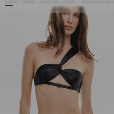
Главная
Одежда
Купальники и накидки
Бикини-слипы черног