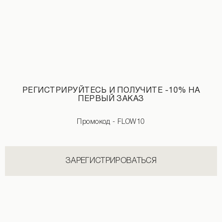
РЕГИСТРИРУЙТЕСЬ И ПОЛУЧИТЕ -10% НА
ПЕРВЫЙ ЗАКАЗ
Промокод - FLOW10
Накидка-кимоно с кружевом молочного цвета
ЗАРЕГИСТРИРОВАТЬСЯ
НОВИНКИ КАТЕГОРИИ КУПАЛЬНИКИ И НАКИДКИ
СМОТРЕТЬ ВСЕ