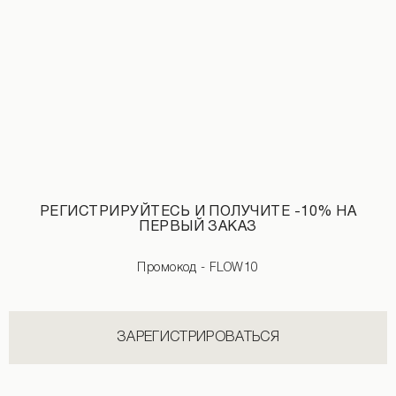
РЕГИСТРИРУЙТЕСЬ И ПОЛУЧИТЕ -10% НА
ПЕРВЫЙ ЗАКАЗ
Промокод - FLOW10
Брюки-алладины принт маки бежевого цвета
Накидка-кимоно принт маки бежево
1 190 UAH
2 290 UAH
2 190 UAH
2 890 UAH
ЗАРЕГИСТРИРОВАТЬСЯ