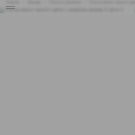
Главная
Одежда
Платья и ромперы
Платье макси черного цве