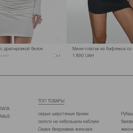
с драпировкой белое
Мини-платье из бифлекса со 
0 UAH
+1
1 890 UAH
ТОП ТОВАРЫ
ЛАТА
серые шерстяные брюки
Рубаш
ЕМЫЕ
сапоги на небольшом каблуке
базов
Серая безрукавка женская
женск