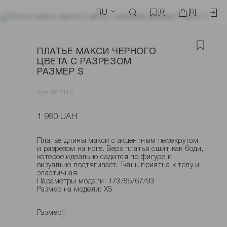
RU
[0]
[0]
ПЛАТЬЕ МАКСИ ЧЕРНОГО
ЦВЕТА С РАЗРЕЗОМ
РАЗМЕР S
Арт. 882342
1 990 UAH
Платье длины макси с акцентным перекрутом
и разрезом на ноге. Верх платья сшит как боди,
которое идеально садится по фигуре и
визуально подтягивает. Ткань приятна к телу и
эластичная.
Параметры модели: 173/85/67/93
Размер на модели: XS
Размер
S