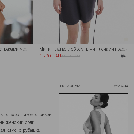
стразами черного цвета
Мини-платье с объемными плечами графитов
1 290 UAH
1 890 UAH
+1
INSTAGRAM
@flow.ua
ка с воротником-стойкой
ый женский боди
ая кимоно-рубашка