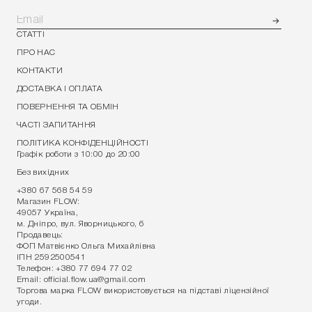
СТАТТІ
ПРО НАС
КОНТАКТИ
ДОСТАВКА І ОПЛАТА
ПОВЕРНЕННЯ ТА ОБМІН
ЧАСТІ ЗАПИТАННЯ
ПОЛІТИКА КОНФІДЕНЦІЙНОСТІ
Графік роботи з 10:00 до 20:00
Без вихідних
+380 67 568 54 59
Магазин FLOW:
49057 Україна,
м. Дніпро, вул. Яворницького, 6
Продавець:
ФОП Матвієнко Ольга Михайлівна
ІПН 2592500541
Телефон:
+380 77 694 77 02
Email:
official.flow.ua@gmail.com
Торгова марка FLOW використовується на підставі ліцензійної
угоди.