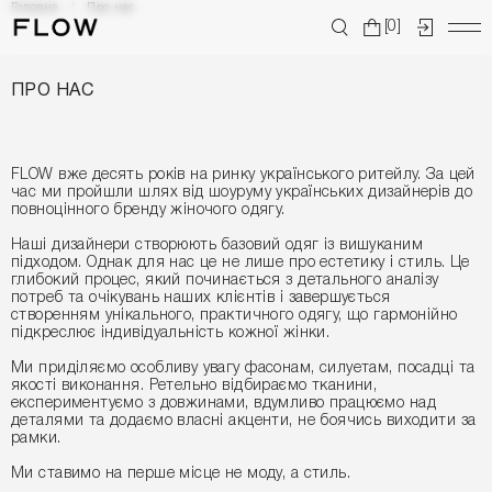
Головна
Про нас
[0]
ПРО НАС
FLOW вже десять років на ринку українського ритейлу. За цей
час ми пройшли шлях від шоуруму українських дизайнерів до
повноцінного бренду жіночого одягу.
Наші дизайнери створюють базовий одяг із вишуканим
підходом. Однак для нас це не лише про естетику і стиль. Це
глибокий процес, який починається з детального аналізу
потреб та очікувань наших клієнтів і завершується
створенням унікального, практичного одягу, що гармонійно
підкреслює індивідуальність кожної жінки.
Ми приділяємо особливу увагу фасонам, силуетам, посадці та
якості виконання. Ретельно відбираємо тканини,
експериментуємо з довжинами, вдумливо працюємо над
деталями та додаємо власні акценти, не боячись виходити за
рамки.
Ми ставимо на перше місце не моду, а стиль.