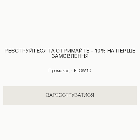
РЕЄСТРУЙТЕСЯ ТА ОТРИМАЙТЕ - 10% НА ПЕРШЕ
ЗАМОВЛЕННЯ
Промокод - FLOW10
Накидка-кімоно принт маки бежевого кольору
2190 UAH
2890 UAH
ЗАРЕЄСТРУВАТИСЯ
НОВИНКИ КАТЕГОРІЇ КУПАЛЬНИКИ ТА НАКИДКИ
ДИВИТИСЬ УСІ