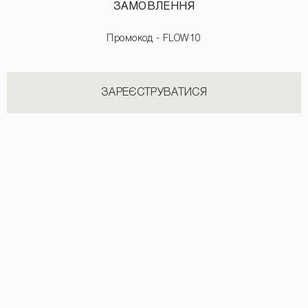
червоний, бузковий, зелений або лимонний відтінки.
ЗАМОВЛЕННЯ
Які штани поєднуються з чорним піджаком?
Читати далі
Чорні штани, білі штани чинос, темно-сині або білі джинси.
Промокод - FLOW10
ЗАРЕЄСТРУВАТИСЯ
INSTAGRAM
@flow.ua