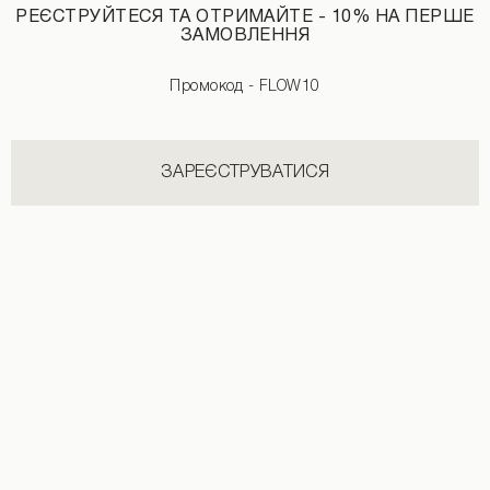
Топ з імітацією пір'я рожевого кольору
Майка з біфлексу зі стразами білого
РЕЄСТРУЙТЕСЯ ТА ОТРИМАЙТЕ - 10% НА ПЕРШЕ
1090 UAH
ЗАМОВЛЕННЯ
Промокод - FLOW10
ЗАРЕЄСТРУВАТИСЯ
Трикотажний топ темно-синього кольору
Топ із біфлексу з відкритою спиною 
890 UAH
1290 UAH
1290 UAH