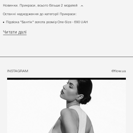
Новинки. Прикраси, всього більше 2 моделей
Останні надходження до категорії Прикраси:
Підвіска "Бантік" золота розмір One-Size - 690 UAH
Кільце фігурне у золотому кольорі - 590 UAH
Читати далі
Прикраси - які найбюджетніші моделі?
Які товари розділу Прикраси відносяться до преміум сегменту?
Які товари з категорії Прикраси - найпопулярніші в 2026 року?
INSTAGRAM
@flow.ua
РЕЄСТРУЙТЕСЯ ТА ОТРИМАЙТЕ - 10% НА ПЕРШЕ
ЗАМОВЛЕННЯ
Промокод - FLOW10
ЗАРЕЄСТРУВАТИСЯ