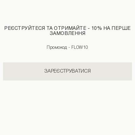
Джинси із принтом сіро-блакитного кольору
РЕЄСТРУЙТЕСЯ ТА ОТРИМАЙТЕ - 10% НА ПЕРШЕ
4590 UAH
ЗАМОВЛЕННЯ
Промокод - FLOW10
ЗАРЕЄСТРУВАТИСЯ
НОВИНКИ КАТЕГОРІЇ ФУТБОЛКИ
ДИВИТИСЬ УСІ