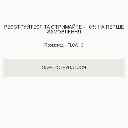
Худі тринитка зі знімним хутром світло-сірого кольору
Вкорочене худі зі знімним хутром св
3590 UAH
4190 UAH
3590 UAH
4190 UAH
РЕЄСТРУЙТЕСЯ ТА ОТРИМАЙТЕ - 10% НА ПЕРШЕ
ЗАМОВЛЕННЯ
Промокод - FLOW10
НОВИНКИ КАТЕГОРІЇ ШТАНИ
ЗАРЕЄСТРУВАТИСЯ
ДИВИТИСЬ УСІ