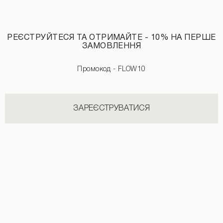
РЕЄСТРУЙТЕСЯ ТА ОТРИМАЙТЕ - 10% НА ПЕРШЕ
ЗАМОВЛЕННЯ
Промокод - FLOW10
ЗАРЕЄСТРУВАТИСЯ
Лонгслів з логотипом бежевого кольору
Сукня у рубчик на блискавці коричн
1690 UAH
+2
1590 UAH
1790 UAH
+3