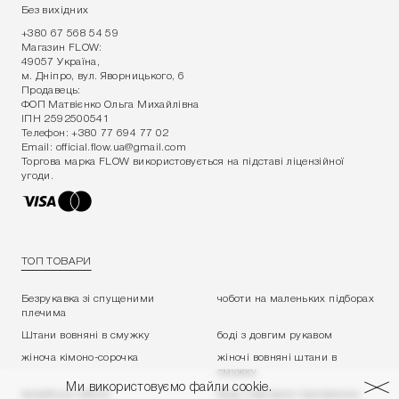
Без вихідних
+380 67 568 54 59
Магазин FLOW:
49057 Україна,
м. Дніпро, вул. Яворницького, 6
Продавець:
ФОП Матвієнко Ольга Михайлівна
ІПН 2592500541
Телефон:
+380 77 694 77 02
Email:
official.flow.ua@gmail.com
Торгова марка FLOW використовується на підставі ліцензійної
угоди.
ТОП ТОВАРИ
Безрукавка зі спущеними
чоботи на маленьких підборах
плечима
Штани вовняні в смужку
боді з довгим рукавом
жіноча кімоно-сорочка
жіночі вовняні штани в
смужку
Ми використовуємо файли cookie.
жокейські чоботи
Боді з високою горловиною