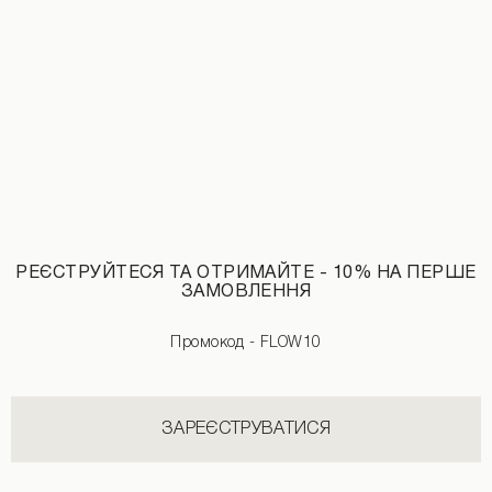
Закінчується
РЕЄСТРУЙТЕСЯ ТА ОТРИМАЙТЕ - 10% НА ПЕРШЕ
ЗАМОВЛЕННЯ
Джинсовий жакет з декоративними петлями білого кольору
5890 UAH
Промокод - FLOW10
ЗАРЕЄСТРУВАТИСЯ