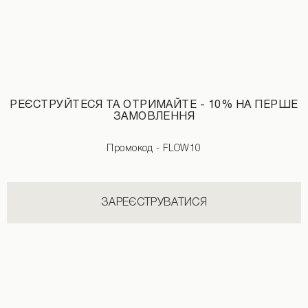
РЕЄСТРУЙТЕСЯ ТА ОТРИМАЙТЕ - 10% НА ПЕРШЕ
ЗАМОВЛЕННЯ
Промокод - FLOW10
ЗАРЕЄСТРУВАТИСЯ
Майка в рубчик молочного кольору
Майка з біфлексу зі стразами чорно
1190 UAH
1090 UAH
+3