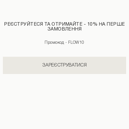
Джинси з необробленим поясом білого кольору
РЕЄСТРУЙТЕСЯ ТА ОТРИМАЙТЕ - 10% НА ПЕРШЕ
ЗАМОВЛЕННЯ
Промокод - FLOW10
НОВИНКИ КАТЕГОРІЇ ТОПИ
ЗАРЕЄСТРУВАТИСЯ
ДИВИТИСЬ УСІ