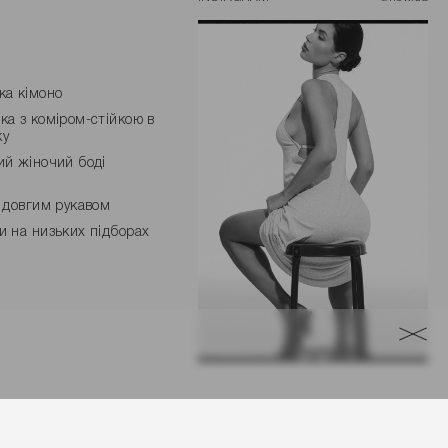
ка кімоно
ка з коміром-стійкою в
ку
ий жіночий боді
з довгим рукавом
и на низьких підборах