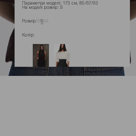
Параметри моделі: 173 см, 85/67/93
На моделі розмір: S
Розмір
XS
S
M
L
Колір:
ДОДАТИ ДО КОШИКУ
Розміри виробу
Характеристики товару
Доставка і оплата
Наявність у магазинах