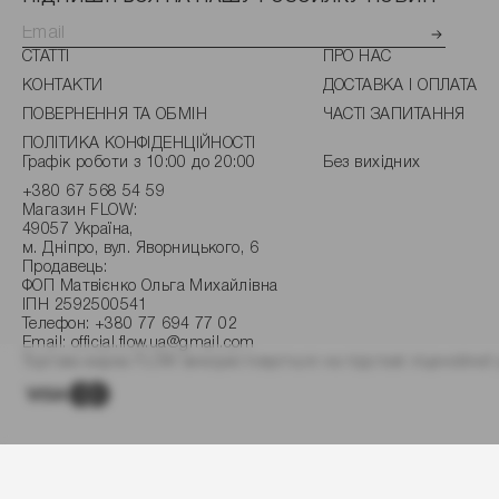
СТАТТІ
ПРО НАС
КОНТАКТИ
ДОСТАВКА І ОПЛАТА
ПОВЕРНЕННЯ ТА ОБМІН
ЧАСТІ ЗАПИТАННЯ
ПОЛІТИКА КОНФІДЕНЦІЙНОСТІ
Графік роботи з 10:00 до 20:00
Без вихідних
+380 67 568 54 59
Магазин FLOW:
49057 Україна,
м. Дніпро, вул. Яворницького, 6
Продавець:
ФОП Матвієнко Ольга Михайлівна
ІПН 2592500541
Телефон:
+380 77 694 77 02
Email:
official.flow.ua@gmail.com
Торгова марка FLOW використовується на підставі ліцензійної 