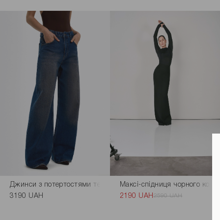
Джинси з потертостями темно-синього кольору
Максі-спідниця чорного коль
3190 UAH
2190 UAH
2590 UAH