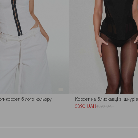
п-корсет білого кольору
Корсет на блискавці зі шнурі
3890 UAH
4890 UAH