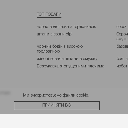
ТОП ТОВАРИ
чорна водолазка з горловиною
сороч
штани з вовни сірі
Сороч
смуж
чорний бодік з високою
базов
горловиною
жіночі вовняні штани в смужку
боді 
Безрукавка зі спущеними плечима
чобот
угоди.
Ми використовуємо файли cookie.
ПРИЙНЯТИ ВСІ