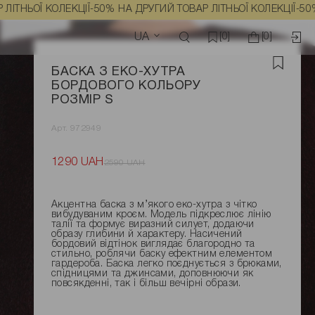
Ї КОЛЕКЦІЇ
-50% НА ДРУГИЙ ТОВАР ЛІТНЬОЇ КОЛЕКЦІЇ
-50% НА ДР
UA
[0]
[0]
БАСКА З ЕКО-ХУТРА
БОРДОВОГО КОЛЬОРУ
РОЗМІР S
Арт. 972949
1290 UAH
2590 UAH
Акцентна баска з м’якого еко-хутра з чітко
вибудуваним кроєм. Модель підкреслює лінію
талії та формує виразний силует, додаючи
образу глибини й характеру. Насичений
бордовий відтінок виглядає благородно та
стильно, роблячи баску ефектним елементом
гардероба. Баска легко поєднується з брюками,
спідницями та джинсами, доповнюючи як
повсякденні, так і більш вечірні образи.