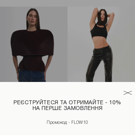
РЕЄСТРУЙТЕСЯ ТА ОТРИМАЙТЕ - 10%
НА ПЕРШЕ ЗАМОВЛЕННЯ
ору
Кейп з еко-хутра бордового кольору
Штани з еко-шкіри на шнурівц
Промокод - FLOW10