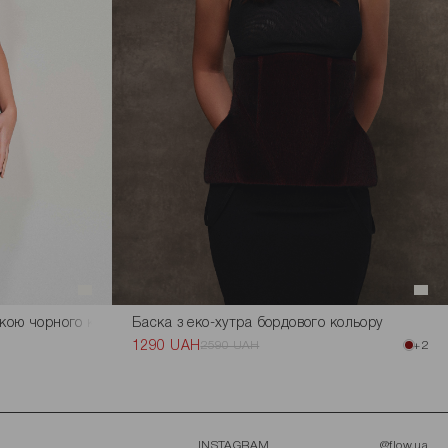
вкою чорного кольору
Баска з еко-хутра бордового кольору
1290 UAH
2590 UAH
+2
INSTAGRAM
@flow.ua