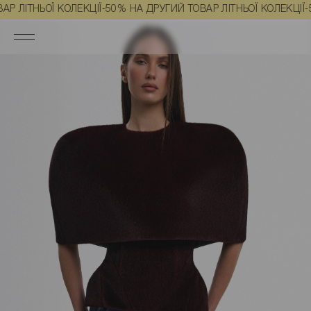
Головна
Одяг
Корсети, кейпи та баски
Баска з еко-хутра борд
ЬОЇ КОЛЕКЦІЇ
-50% НА ДРУГИЙ ТОВАР ЛІТНЬОЇ КОЛЕКЦІЇ
-50% НА