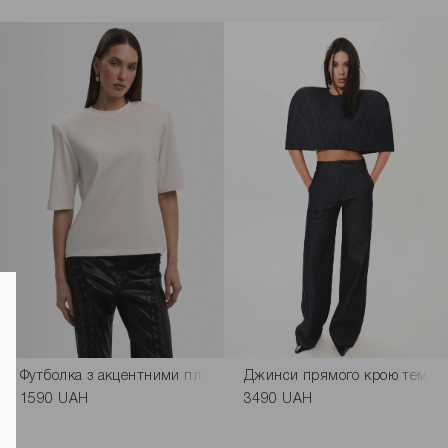
Обмін та повернення
і чорного кольору
Футболка з акцентними плечима молочного кольору
Джинси прямого крою темно-
1590 UAH
3490 UAH