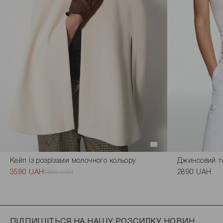
Кейп із розрізами молочного кольору
Джинсовий то
3590 UAH
4890 UAH
2890 UAH
ПІДПИШІТЬСЯ НА НАШУ РОЗСИЛКУ НОВИН