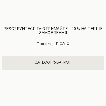
РЕЄСТРУЙТЕСЯ ТА ОТРИМАЙТЕ - 10% НА ПЕРШЕ
ЗАМОВЛЕННЯ
Джинси з необробленим поясом синього кольору
Промокод - FLOW10
ЗАРЕЄСТРУВАТИСЯ
НОВИНКИ КАТЕГОРІЇ ЛОНГСЛІВИ
ДИВИТИСЬ УСІ