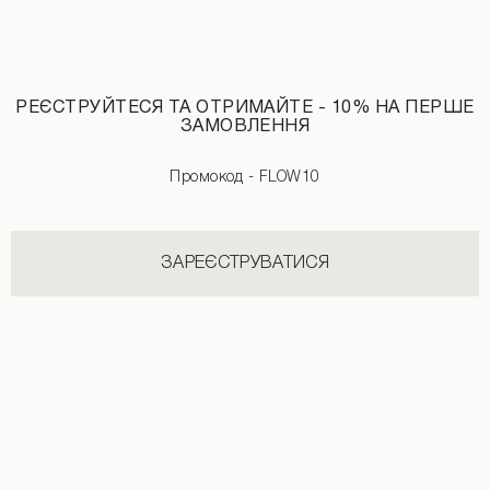
РЕЄСТРУЙТЕСЯ ТА ОТРИМАЙТЕ - 10% НА ПЕРШЕ
ЗАМОВЛЕННЯ
Промокод - FLOW10
Штани-аладіни принт маки бежевого кольору
Штани тринитка виварені у чорному
ЗАРЕЄСТРУВАТИСЯ
1190 UAH
2290 UAH
1490 UAH
2490 UAH
+1