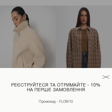
РЕЄСТРУЙТЕСЯ ТА ОТРИМАЙТЕ - 10%
НА ПЕРШЕ ЗАМОВЛЕННЯ
тром коричневого кольору
Бомбер на блискавці молочного кольору
Сорочка у клітинку бежевого 
4890 UAH
5490 UAH
1990 UAH
2590 UAH
Промокод - FLOW10