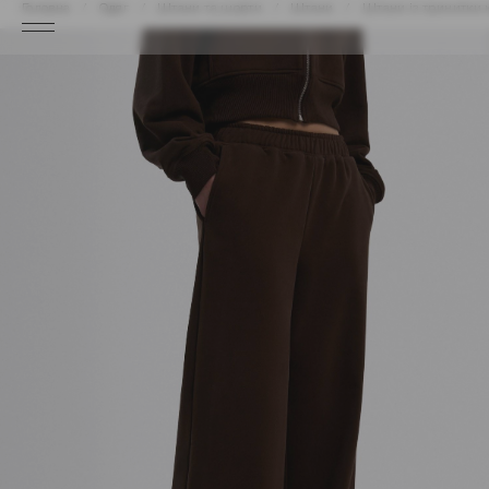
Головна
Одяг
Штани та шорти
Штани
Штани із тринитки 