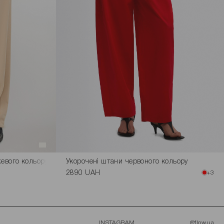
евого кольору розмір L
Укорочені штани червоного кольору
2890 UAH
+3
INSTAGRAM
@flow.ua