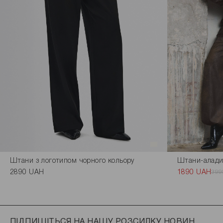
Штани з логотипом чорного кольору
Штани-алади
2890 UAH
1890 UAH
399
ПІДПИШІТЬСЯ НА НАШУ РОЗСИЛКУ НОВИН