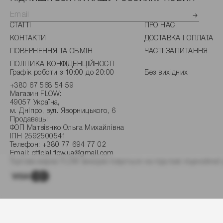
СТАТТІ
ПРО НАС
КОНТАКТИ
ДОСТАВКА І ОПЛАТА
ПОВЕРНЕННЯ ТА ОБМІН
ЧАСТІ ЗАПИТАННЯ
ПОЛІТИКА КОНФІДЕНЦІЙНОСТІ
Графік роботи з 10:00 до 20:00
Без вихідних
+380 67 568 54 59
Магазин FLOW:
49057 Україна,
м. Дніпро, вул. Яворницького, 6
Продавець:
ФОП Матвієнко Ольга Михайлівна
ІПН 2592500541
Телефон:
+380 77 694 77 02
Email:
official.flow.ua@gmail.com
Торгова марка FLOW використовується на підставі ліцензійної 