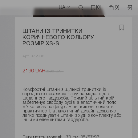
UA
[0]
[0]
ШТАНИ ІЗ ТРИНИТКИ
КОРИЧНЕВОГО КОЛЬОРУ
РОЗМІР XS-S
Арт. 972988
2190 UAH
2590 UAH
Комфортні штани з щільної тринитки із
середньою посадкою - зручна модель для
щоденного гардероба. Прямий вільний крій
забезпечує свободу рухів, а еластичний пояс
м’яко сідає по фігурі. Бічні кишені додають
практичності, а лаконічний дизайн дозволяє
легко поєднувати штани з худі з комплекту або
іншими елементами гардероба.
Параметри моделі: 173 см, 85/67/93