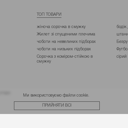
ТОП ТОВАРИ
жіноча сорочка в смужку
бодік
Жилет зі спущеними плечима
штани
чоботи на невеликих підборах
Безру
чоботи на низьких підборах
Футбо
Сорочка з коміром-стійкою в
сірий
смужку
угоди.
Ми використовуємо файли cookie.
ПРИЙНЯТИ ВСІ