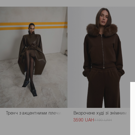
Тренч з акцентними плечима коричневого кольору
Вкорочене худі зі знімним ху
3590 UAH
4190 UAH