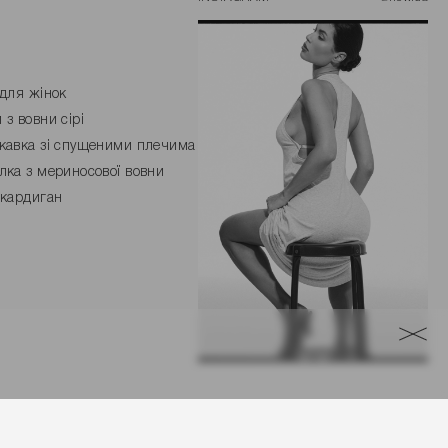
 для жінок
 з вовни сірі
кавка зі спущеними плечима
лка з мериносової вовни
 кардиган