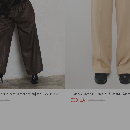
ни з вінтажним ефектом коричневого кольору
Трикотажні широкі брюки беж
0 UAH
590 UAH
1699 UAH