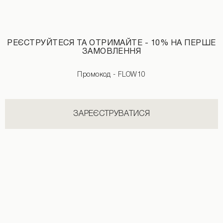
Топ перекрут з довгим рукавом білого кольору
Джинсовий тренч білого кольору
РЕЄСТРУЙТЕСЯ ТА ОТРИМАЙТЕ - 10% НА ПЕРШЕ
1290 UAH
ЗАМОВЛЕННЯ
Промокод - FLOW10
НОВИНКИ КАТЕГОРІЇ СПІДНИЦІ
ЗАРЕЄСТРУВАТИСЯ
ДИВИТИСЬ УСІ