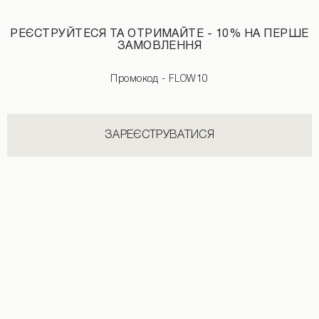
РЕЄСТРУЙТЕСЯ ТА ОТРИМАЙТЕ - 10% НА ПЕРШЕ
ЗАМОВЛЕННЯ
Промокод - FLOW10
Сукня-максі із гофре чорного кольору
Максі-сукня зі швом графітового ко
1490 UAH
3290 UAH
2190 UAH
2890 UAH
+2
ЗАРЕЄСТРУВАТИСЯ