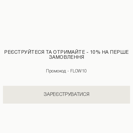
РЕЄСТРУЙТЕСЯ ТА ОТРИМАЙТЕ - 10% НА ПЕРШЕ
ЗАМОВЛЕННЯ
Промокод - FLOW10
Джинси з потертостями темно-синього кольору
3190 UAH
ЗАРЕЄСТРУВАТИСЯ
НОВИНКИ КАТЕГОРІЇ ВЕРХНІЙ ОДЯГ
ДИВИТИСЬ УСІ