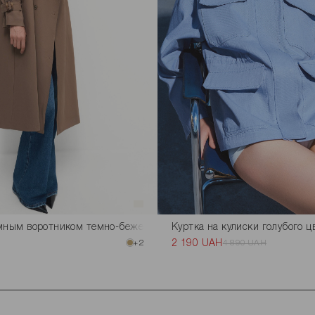
мным воротником темно-бежевого цвета
Куртка на кулиски голубого ц
+2
2 190 UAH
4 890 UAH