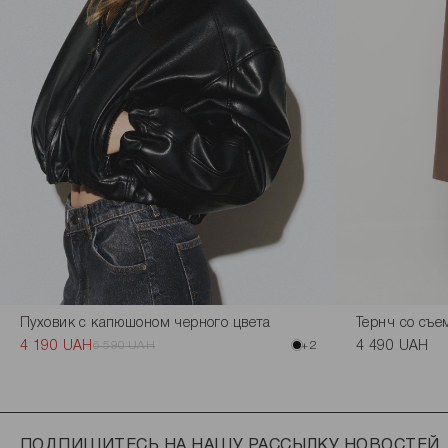
Пуховик с капюшоном черного цвета
Тернч со съе
4 190 UAH
6 590 UAH
+2
4 490 UAH
ПОДПИШИТЕСЬ НА НАШУ РАССЫЛКУ НОВОСТЕЙ