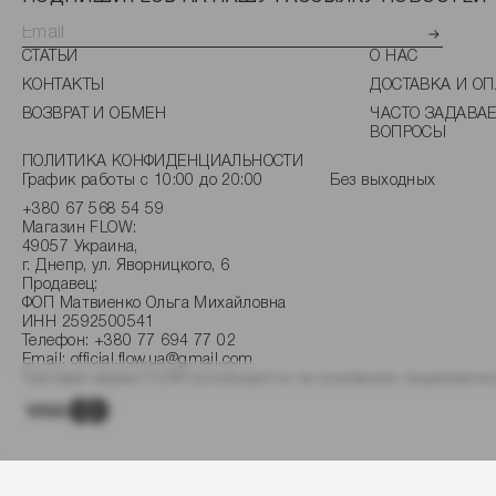
СТАТЬИ
О НАС
КОНТАКТЫ
ДОСТАВКА И ОП
ВОЗВРАТ И ОБМЕН
ЧАСТО ЗАДАВА
ВОПРОСЫ
ПОЛИТИКА КОНФИДЕНЦИАЛЬНОСТИ
График работы с 10:00 до 20:00
Без выходных
+380 67 568 54 59
Магазин FLOW:
49057 Украина,
г. Днепр, ул. Яворницкого, 6
Продавец:
ФОП Матвиенко Ольга Михайловна
ИНН 2592500541
Телефон:
+380 77 694 77 02
Email:
official.flow.ua@gmail.com
Торговая марка FLOW используется на основании лицензионно