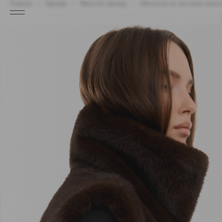
Главная
Одежда
Верхняя одежда
Манишка из эко-меха корич