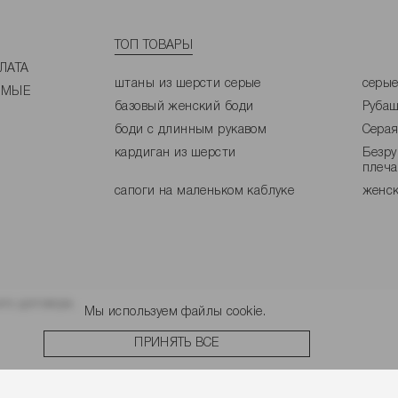
ТОП ТОВАРЫ
ЛАТА
штаны из шерсти серые
серые
ЕМЫЕ
базовый женский боди
Рубаш
боди с длинным рукавом
Серая
кардиган из шерсти
Безру
плеч
сапоги на маленьком каблуке
женск
го договора.
Мы используем файлы cookie.
ПРИНЯТЬ ВСЕ