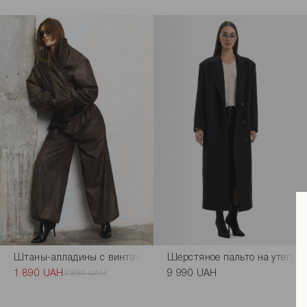
Штаны-алладины с винтажным эффектом коричневого цвета
Шерстяное пальто на утеплит
1 890 UAH
3 990 UAH
9 990 UAH