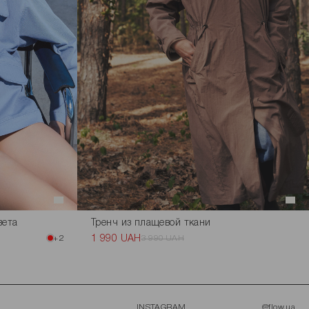
вета
Тренч из плащевой ткани
+2
1 990 UAH
3 990 UAH
INSTAGRAM
@flow.ua