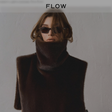
невого цвета размер One-Size