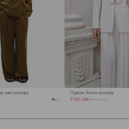
ах хакі кольору
Піджак білого кольору
+1
3190 UAH
3890 UAH