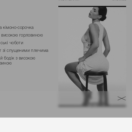
а кімоно-сорочка
з високою горловиною
ські чоботи
 зі спущеними плечима
й бодік з високою
виною