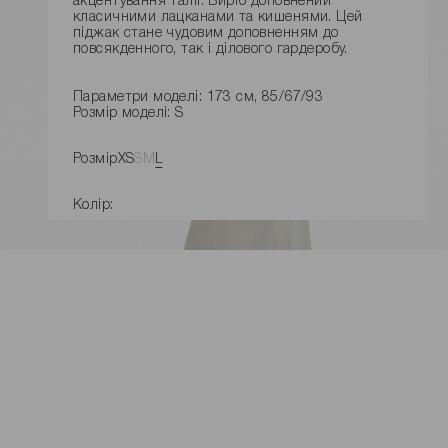
акцентування талії. Виріб доповнений
класичними лацканами та кишенями. Цей
піджак стане чудовим доповненням до
повсякденного, так і ділового гардеробу.
Параметри моделі: 173 см, 85/67/93
Розмір моделі: S
Розмір
XS
S
M
L
Колір:
ДОДАТИ ДО КОШИКУ
Розміри виробу