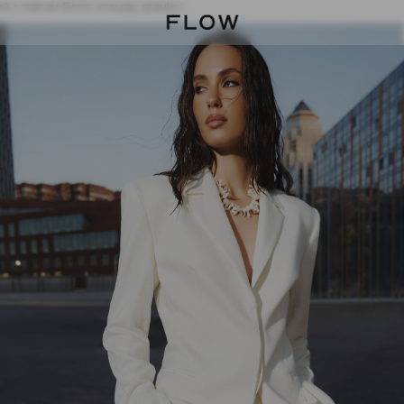
й з поясом білого кольору розмір L