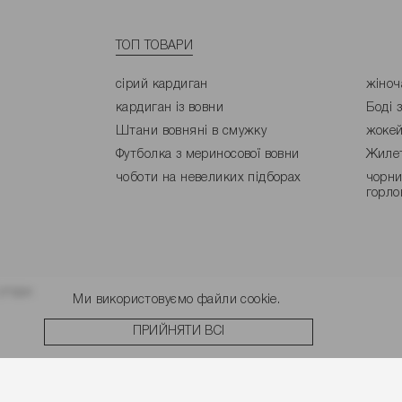
ТОП ТОВАРИ
сірий кардиган
жіноч
кардиган із вовни
Боді 
Штани вовняні в смужку
жокей
Футболка з мериносової вовни
Жилет
чоботи на невеликих підборах
чорни
горло
угоди.
Ми використовуємо файли cookie.
ПРИЙНЯТИ ВСІ