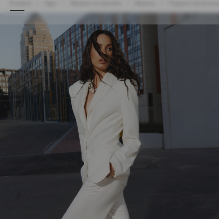
Головна
Одяг
Жакети та жилети
Жакети
Піджак приталени