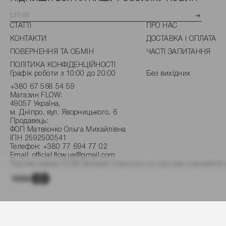
СТАТТІ
ПРО НАС
КОНТАКТИ
ДОСТАВКА І ОПЛАТА
ПОВЕРНЕННЯ ТА ОБМІН
ЧАСТІ ЗАПИТАННЯ
ПОЛІТИКА КОНФІДЕНЦІЙНОСТІ
Графік роботи з 10:00 до 20:00
Без вихідних
+380 67 568 54 59
Магазин FLOW:
49057 Україна,
м. Дніпро, вул. Яворницького, 6
Продавець:
ФОП Матвієнко Ольга Михайлівна
ІПН 2592500541
Телефон:
+380 77 694 77 02
Email:
official.flow.ua@gmail.com
Торгова марка FLOW використовується на підставі ліцензійної 