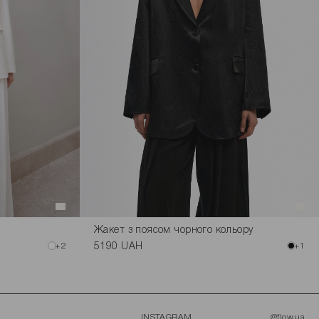
Жакет з поясом чорного кольору
+2
5190 UAH
+1
INSTAGRAM
@flow.ua