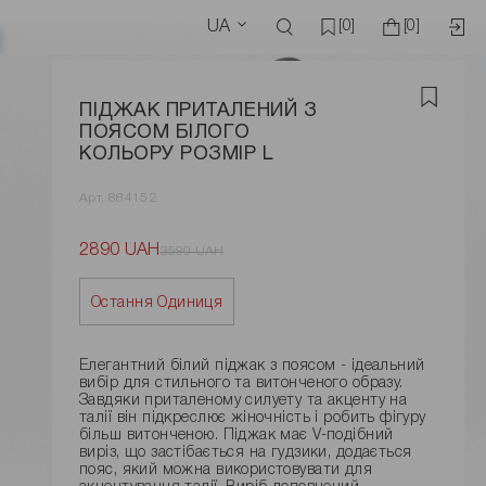
UA
[0]
[0]
ПІДЖАК ПРИТАЛЕНИЙ З
ПОЯСОМ БІЛОГО
КОЛЬОРУ РОЗМІР L
Арт. 884152
2890 UAH
3590 UAH
Остання Одиниця
Елегантний білий піджак з поясом - ідеальний
вибір для стильного та витонченого образу.
Завдяки приталеному силуету та акценту на
талії він підкреслює жіночність і робить фігуру
більш витонченою. Піджак має V-подібний
виріз, що застібається на гудзики, додається
пояс, який можна використовувати для