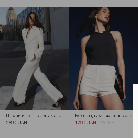
Штани кльош білого кольору
Боді з відкритою спиною чор
2690 UAH
1290 UAH
1490 UAH