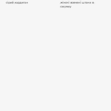
сірий кардиган
жіночі вовняні штани в
смужку
ПРИЙНЯТИ ВСІ