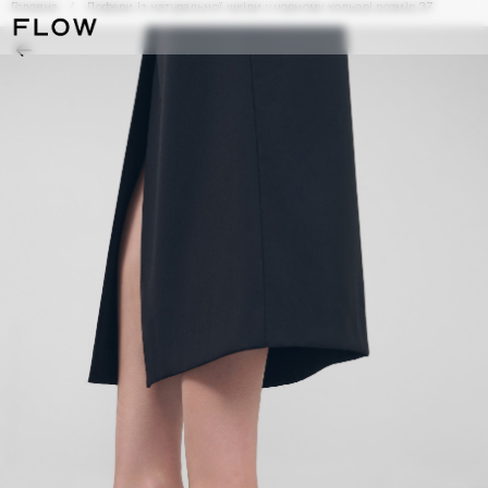
Головна
Лофери із натуральної шкіри у чорному кольорі розмір 37
[0]