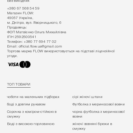
Без вихідних
+380 67 568 54 59
Магазин FLOW:
49057 Україна,
м. Дніпро, вул. Яворницького, 6
Продавець:
ФОП Матвієнко Ольга Михайлівна
ІПН 2592500541
Телефон:
+380 77 694 77 02
Email:
official.flow.ua@gmail.com
Торгова марка FLOW використовується на підставі ліцензійної
угоди.
ТОП ТОВАРИ
чоботи на маленьких підборах
сірі жіночі штани
боді з довгим рукавом
Футболка з мериносової вовни
Сорочка з коміром-стійкою в
чорна футболка з мериносової
смужку
вовни
Боді з високою горловиною
жіночі вовняні брюки в
смужку
Ми використовуємо файли cookie.