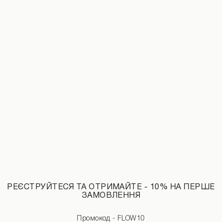
Лофери із гладкої натуральної шкіри у чорному кольорі. Базова
модель на кожний день.
Розмір
37
38
39
ДОДАТИ ДО КОШИКУ
Розміри виробу
Характеристики товару
Доставка і оплата
Наявність у магазинах
Обмін та повернення
РЕЄСТРУЙТЕСЯ ТА ОТРИМАЙТЕ - 10% НА ПЕРШЕ
ЗАМОВЛЕННЯ
Промокод - FLOW10