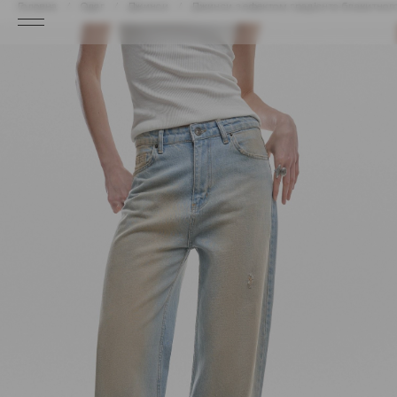
Головна
Одяг
Джинси
Джинси з ефектом градієнта блакитног