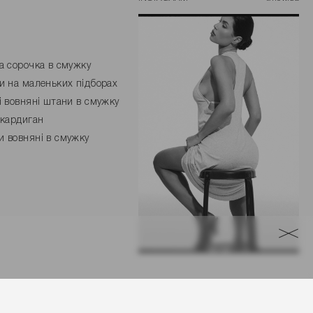
а сорочка в смужку
и на маленьких підборах
і вовняні штани в смужку
 кардиган
 вовняні в смужку