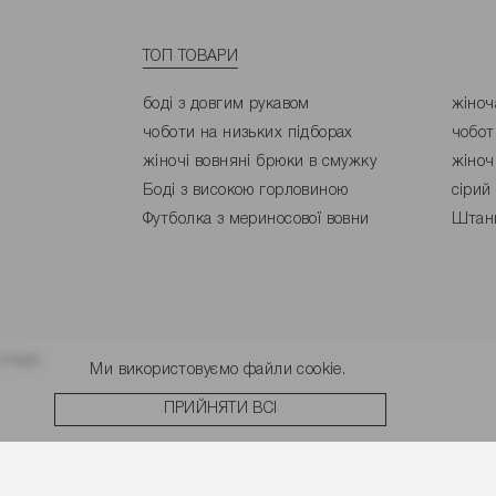
ТОП ТОВАРИ
боді з довгим рукавом
жіноч
чоботи на низьких підборах
чобот
жіночі вовняні брюки в смужку
жіноч
Боді з високою горловиною
сірий
Футболка з мериносової вовни
Штани
угоди.
Ми використовуємо файли cookie.
ПРИЙНЯТИ ВСІ