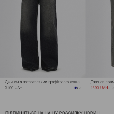
Джинси з потертостями графітового кольору
Джинси прямі
3190 UAH
+2
1890 UAH
319
ПІДПИШІТЬСЯ НА НАШУ РОЗСИЛКУ НОВИН