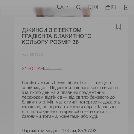
UA
[0]
[0]
ДЖИНСИ З ЕФЕКТОМ
ГРАДІЄНТА БЛАКИТНОГО
КОЛЬОРУ РОЗМІР 38
Арт. 883933
2190 UAH
2690 UAH
Легкість, стиль і розслабленість — все це в
одній моделі. Ці джинси вільного крою виконані
з м'якого деніма з плавним градієнтним
переходом відтінків — від світло-бежевого до
блакитного. Мінімалістичні потертости додають
характер, не перевантажуючи образ. Ідеально
для повсякденного гардероба — носити з
базовими топами, жакетами або худі.
Параметри моделі: 173 см, 85/67/93