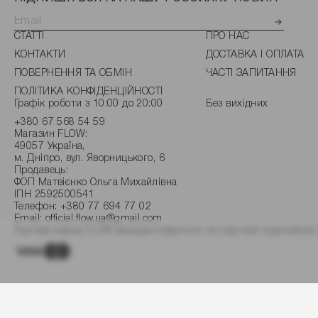
СТАТТІ
ПРО НАС
КОНТАКТИ
ДОСТАВКА І ОПЛАТА
ПОВЕРНЕННЯ ТА ОБМІН
ЧАСТІ ЗАПИТАННЯ
ПОЛІТИКА КОНФІДЕНЦІЙНОСТІ
Графік роботи з 10:00 до 20:00
Без вихідних
+380 67 568 54 59
Магазин FLOW:
49057 Україна,
м. Дніпро, вул. Яворницького, 6
Продавець:
ФОП Матвієнко Ольга Михайлівна
ІПН 2592500541
Телефон:
+380 77 694 77 02
Email:
official.flow.ua@gmail.com
Торгова марка FLOW використовується на підставі ліцензійної 