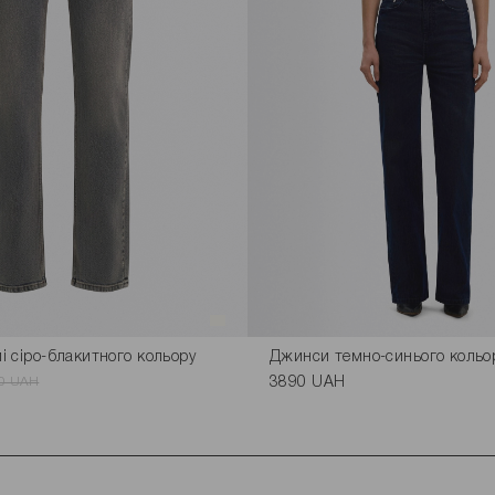
 сіро-блакитного кольору
Джинси темно-синього кольо
0 UAH
3890 UAH