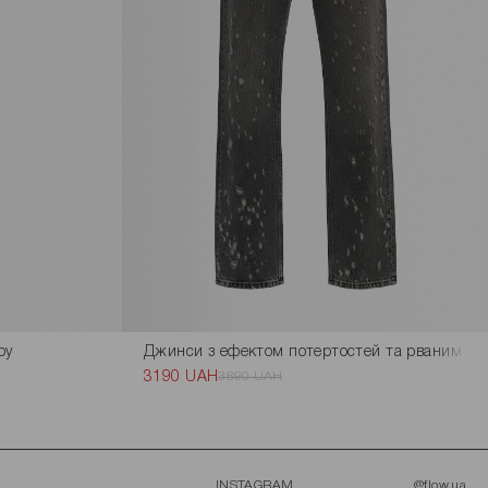
ру
Джинси з ефектом потертостей та рваним дек
3190 UAH
3890 UAH
INSTAGRAM
@flow.ua