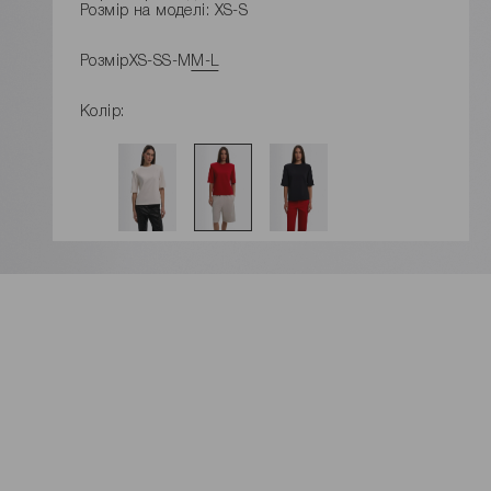
Розмір на моделі: XS-S
Розмір
XS-S
S-M
M-L
Колір:
ДОДАТИ ДО КОШИКУ
Розміри виробу
Характеристики товару
Доставка і оплата
Наявність у магазинах