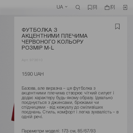
UA
[0]
[0]
ФУТБОЛКА З
АКЦЕНТНИМИ ПЛЕЧИМА
ЧЕРВОНОГО КОЛЬОРУ
РОЗМІР M-L
Арт. 973610
1590 UAH
Базова, але виразна – ця футболка з
акцентними плечима створює чіткий силует і
додає характеру будь-якому образу. Ідеально
поєднується з джинсами, брюками чи
спідницями - від кежуалу до сміливіших
поєднань. Стиль, комфорт і легка зухвалість – в
одній речі.
Параметри моделі: 173 см, 85/67/93