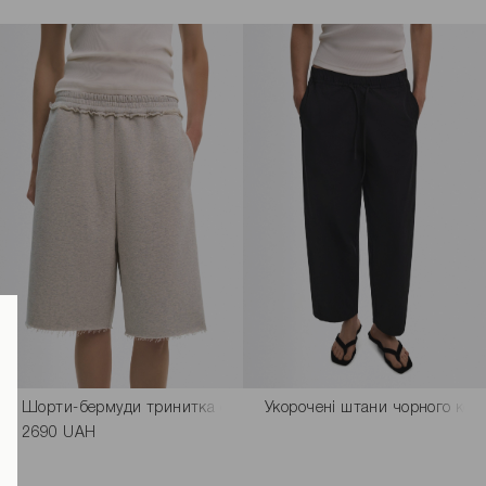
Обмін та повернення
о кольору
Шорти-бермуди тринитка світло-сірого кольору
Укорочені штани чорного кол
2690 UAH