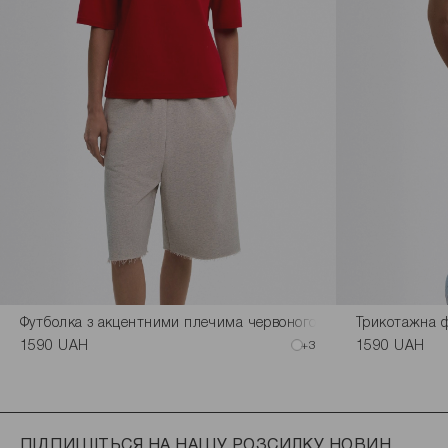
Футболка з акцентними плечима червоного кольору
Трикотажна ф
1590 UAH
+3
1590 UAH
ПІДПИШІТЬСЯ НА НАШУ РОЗСИЛКУ НОВИН