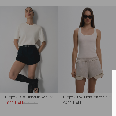
Шорти із защипами чорного кольору
Шорти тринитка світло-сірог
1890 UAH
2590 UAH
2490 UAH