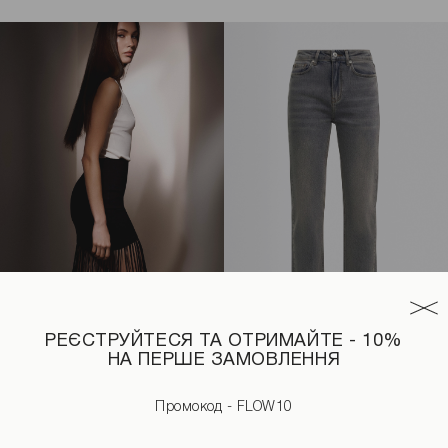
РЕЄСТРУЙТЕСЯ ТА ОТРИМАЙТЕ - 10%
НА ПЕРШЕ ЗАМОВЛЕННЯ
о кольору
Міні-спідниця з бахромою чорного кольору
Джинси прямі сіро-блакитног
2190 UAH
3190 UAH
1890 UAH
3190 UAH
Промокод - FLOW10