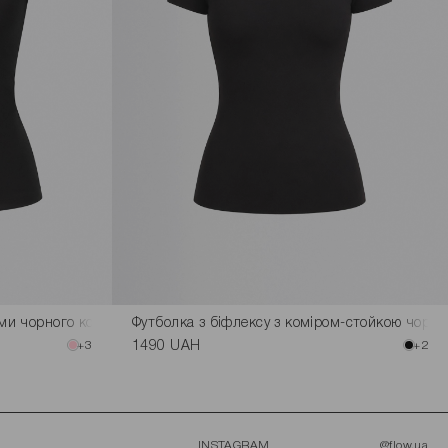
ами чорного кольору
Футболка з біфлексу з коміром-стойкою чорно
+3
1490 UAH
+2
INSTAGRAM
@flow.ua