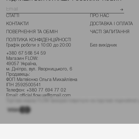
СТАТТІ
ПРО НАС
КОНТАКТИ
ДОСТАВКА І ОПЛАТА
ПОВЕРНЕННЯ ТА ОБМІН
ЧАСТІ ЗАПИТАННЯ
ПОЛІТИКА КОНФІДЕНЦІЙНОСТІ
Графік роботи з 10:00 до 20:00
Без вихідних
+380 67 568 54 59
Магазин FLOW:
49057 Україна,
м. Дніпро, вул. Яворницького, 6
Продавець:
ФОП Матвієнко Ольга Михайлівна
ІПН 2592500541
Телефон:
+380 77 694 77 02
Email:
official.flow.ua@gmail.com
Торгова марка FLOW використовується на підставі ліцензійної 