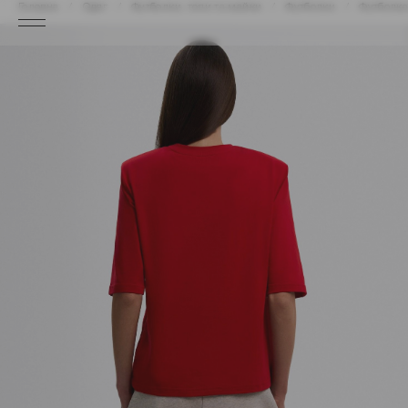
Головна
Одяг
Футболки, топи та майки
Футболки
Футболка