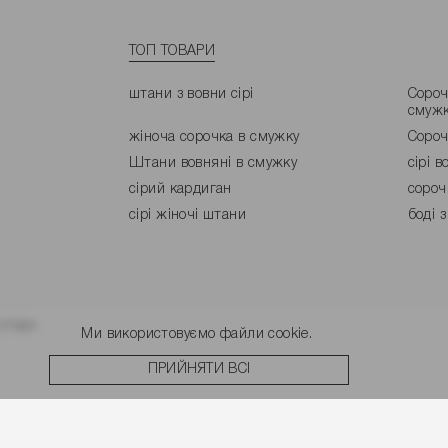
ТОП ТОВАРИ
штани з вовни сірі
Сороч
смуж
жіноча сорочка в смужку
Сороч
Штани вовняні в смужку
сірі 
сірий кардиган
сороч
сірі жіночі штани
боді 
угоди.
Ми використовуємо файли cookie.
ПРИЙНЯТИ ВСІ