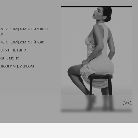
ка з коміром-стійкою в
ку
ка з коміром-стійкою
вовняні штани
ка кімоно
з довгим рукавом