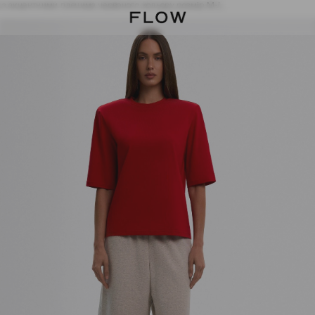
 з акцентними плечима червоного кольору розмір M-L