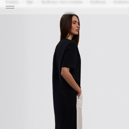
Головна
Одяг
Футболки, топи та майки
Футболки
Футболка