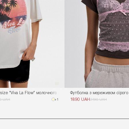
size "Viva La Flow" молочного кольору
Футболка з мереживом сірого
0 UAH
+1
1890 UAH
2490 UAH