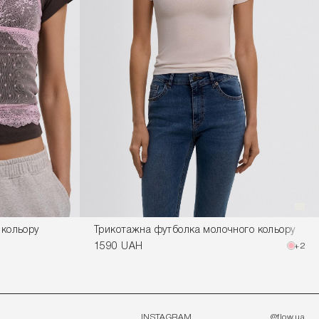
 кольору
Трикотажна футболка молочного кольору
1590 UAH
+2
INSTAGRAM
@flow.ua