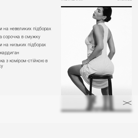
и на невеликих підборах
а сорочка в смужку
и на низьких підборах
 кардиган
ка з коміром-стійкою в
ку