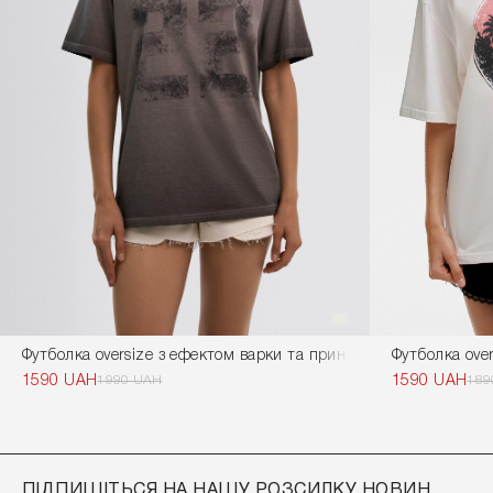
Футболка oversize з ефектом варки та принтом сірого кольору
Футболка over
1590 UAH
1990 UAH
1590 UAH
189
ПІДПИШІТЬСЯ НА НАШУ РОЗСИЛКУ НОВИН