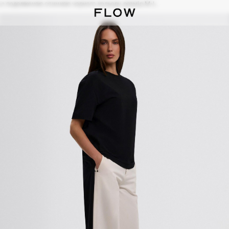
 з подовженою спинкою чорного кольору розмір M-L