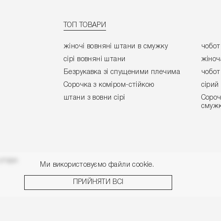
ТОП ТОВАРИ
жіночі вовняні штани в смужку
чобот
сірі вовняні штани
жіноч
Безрукавка зі спущеними плечима
чобот
Сорочка з коміром-стійкою
сірий
штани з вовни сірі
Сороч
смуж
угоди.
Ми використовуємо файли cookie.
ПРИЙНЯТИ ВСІ