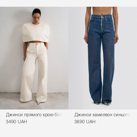
Джинси прямого крою білого кольору
Джинси хамелеон синього ко
3490 UAH
3890 UAH