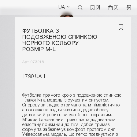
UA
[0]
[0]
ФУТБОЛКА З
ПОДОВЖЕНОЮ СПИНКОЮ
ЧОРНОГО КОЛЬОРУ
РОЗМІР M-L
Арт. 973218
1790 UAH
Футболка прямого крою з подовженою спинкою
- лаконічна модель із сучасним силуетом.
Спереду виглядає стримано та мінімалістично,
а подовжена задня частина додає образу
динаміки й робить силует більш виразним.
М’який бавовняний трикотаж із додаванням
еластану приємний до тіла, добре тримає
форму та забезпечує комфорт протягом дня.
Універсальна модель, що легко поєднується з