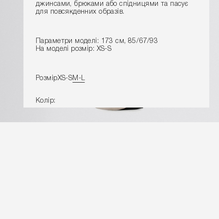
джинсами, брюками або спідницями та пасує
для повсякденних образів.
Параметри моделі: 173 см, 85/67/93
На моделі розмір: XS-S
Розмір
XS-S
M-L
Колір:
ДОДАТИ ДО КОШИКУ
Розміри виробу