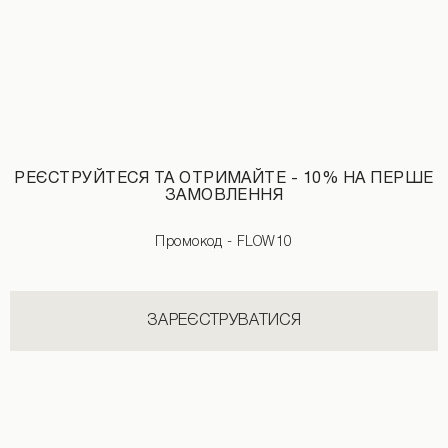
РЕЄСТРУЙТЕСЯ ТА ОТРИМАЙТЕ - 10% НА ПЕРШЕ
ЗАМОВЛЕННЯ
Промокод - FLOW10
Шорти із защипами чорного кольору
ЗАРЕЄСТРУВАТИСЯ
НОВИНКИ КАТЕГОРІЇ ФУТБОЛКИ
ДИВИТИСЬ УСІ