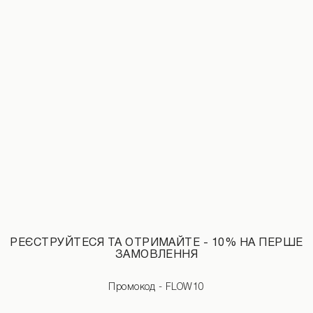
Джинсова міні-спідниця темно-рожевого кольору
Шорти жакард рожевого кольору
890 UAH
2290 UAH
1990 UAH
РЕЄСТРУЙТЕСЯ ТА ОТРИМАЙТЕ - 10% НА ПЕРШЕ
ЗАМОВЛЕННЯ
Промокод - FLOW10