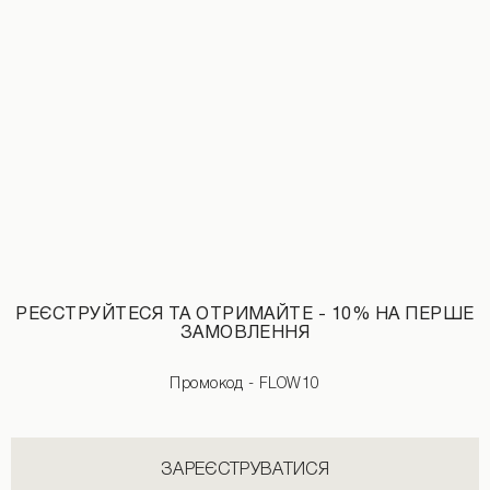
Вовняне пальто з поясом коричневого кольору
Пуховик із хутряним коміром чорног
8990 UAH
2590 UAH
5990 UAH
РЕЄСТРУЙТЕСЯ ТА ОТРИМАЙТЕ - 10% НА ПЕРШЕ
ЗАМОВЛЕННЯ
Промокод - FLOW10
ЗАРЕЄСТРУВАТИСЯ