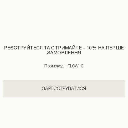
РЕЄСТРУЙТЕСЯ ТА ОТРИМАЙТЕ - 10% НА ПЕРШЕ
ЗАМОВЛЕННЯ
Флісова кофта коричневого кольору
Пуховик із капюшоном коричневого
Промокод - FLOW10
1690 UAH
3890 UAH
4190 UAH
6590 UAH
ЗАРЕЄСТРУВАТИСЯ
НОВИНКИ КАТЕГОРІЇ ШТАНИ
ДИВИТИСЬ УСІ