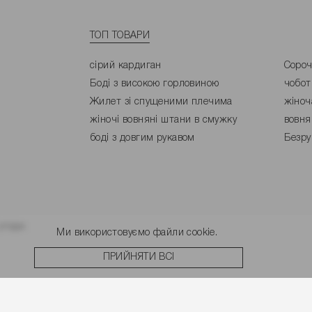
ТОП ТОВАРИ
сірий кардиган
Сороч
Боді з високою горловиною
чобот
Жилет зі спущеними плечима
жіноч
жіночі вовняні штани в смужку
вовня
боді з довгим рукавом
Безру
угоди.
Ми використовуємо файли cookie.
ПРИЙНЯТИ ВСІ