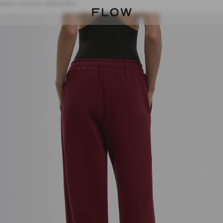
дового кольору розмір M-L