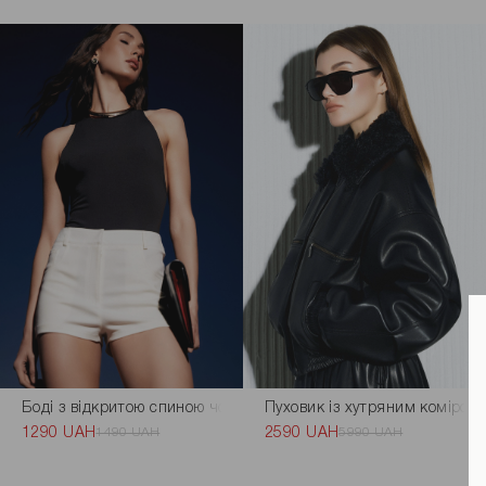
Боді з відкритою спиною чорного кольору
Пуховик із хутряним коміром
1290 UAH
1490 UAH
2590 UAH
5990 UAH