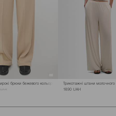
ирокі брюки бежевого кольору розмір L
Трикотажні штани молочного
 UAH
1890 UAH