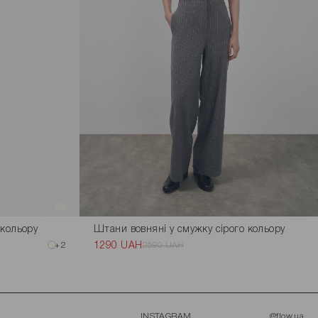
 кольору
Штани вовняні у смужку сірого кольору
+2
1290 UAH
2590 UAH
INSTAGRAM
@flow.ua