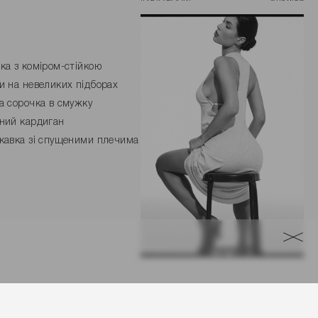
ка з коміром-стійкою
и на невеликих підборах
а сорочка в смужку
ний кардиган
кавка зі спущеними плечима