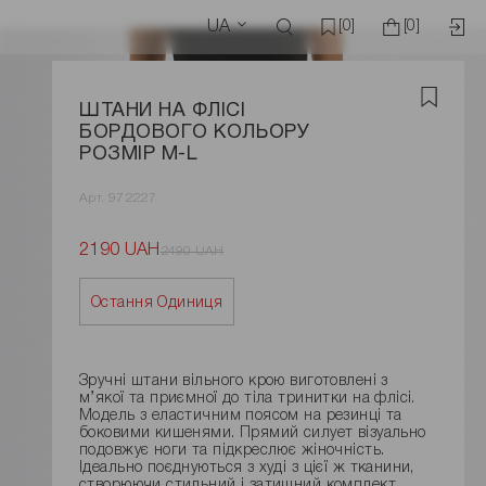
UA
[0]
[0]
ШТАНИ НА ФЛІСІ
БОРДОВОГО КОЛЬОРУ
РОЗМІР M-L
Арт. 972227
2190 UAH
2490 UAH
Остання Одиниця
Зручні штани вільного крою виготовлені з
м’якої та приємної до тіла тринитки на флісі.
Модель з еластичним поясом на резинці та
боковими кишенями. Прямий силует візуально
подовжує ноги та підкреслює жіночність.
Ідеально поєднуються з худі з цієї ж тканини,
створюючи стильний і затишний комплект.