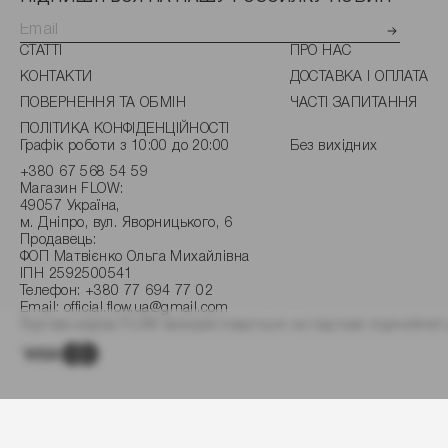
СТАТТІ
ПРО НАС
КОНТАКТИ
ДОСТАВКА І ОПЛАТА
ПОВЕРНЕННЯ ТА ОБМІН
ЧАСТІ ЗАПИТАННЯ
ПОЛІТИКА КОНФІДЕНЦІЙНОСТІ
Графік роботи з 10:00 до 20:00
Без вихідних
+380 67 568 54 59
Магазин FLOW:
49057 Україна,
м. Дніпро, вул. Яворницького, 6
Продавець:
ФОП Матвієнко Ольга Михайлівна
ІПН 2592500541
Телефон:
+380 77 694 77 02
Email:
official.flow.ua@gmail.com
Торгова марка FLOW використовується на підставі ліцензійної 