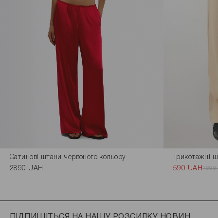
Сатинові штани червоного кольору
Трикотажні ш
2890 UAH
590 UAH
1699
ПІДПИШІТЬСЯ НА НАШУ РОЗСИЛКУ НОВИН