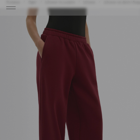
Головна
Одяг
Штани та шорти
Штани
Штани на флісі бор