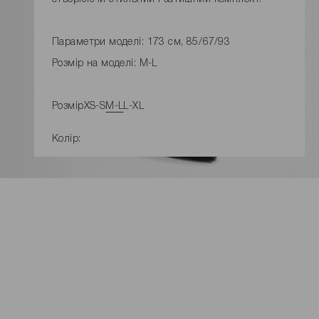
Параметри моделі: 173 см, 85/67/93
Розмір на моделі: M-L
Розмір
XS-S
M-L
L-XL
Колір:
ДОДАТИ ДО КОШИКУ
Розміри виробу