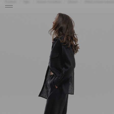
Головна
Одяг
Штани та шорти
Штани
Лляні штани чорног