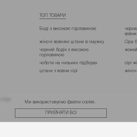
ТОП ТОВАРИ
Боді з високою горловиною
чорна
вовни
жіночі вовняні штани в смужку
Сіра 
чорний бодік з високою
жокей
горловиною
чоботи на низьких підборах
сірі 
штани з вовни сірі
жіноч
угоди.
Ми використовуємо файли cookie.
ПРИЙНЯТИ ВСІ