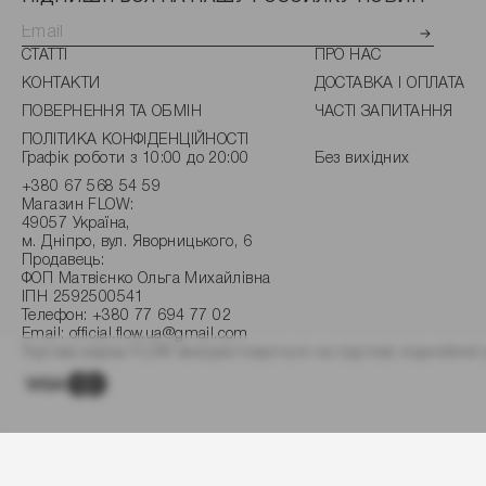
СТАТТІ
ПРО НАС
КОНТАКТИ
ДОСТАВКА І ОПЛАТА
ПОВЕРНЕННЯ ТА ОБМІН
ЧАСТІ ЗАПИТАННЯ
ПОЛІТИКА КОНФІДЕНЦІЙНОСТІ
Графік роботи з 10:00 до 20:00
Без вихідних
+380 67 568 54 59
Магазин FLOW:
49057 Україна,
м. Дніпро, вул. Яворницького, 6
Продавець:
ФОП Матвієнко Ольга Михайлівна
ІПН 2592500541
Телефон:
+380 77 694 77 02
Email:
official.flow.ua@gmail.com
Торгова марка FLOW використовується на підставі ліцензійної 