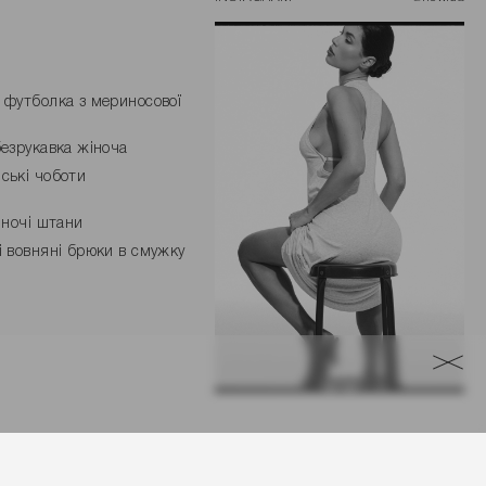
 футболка з мериносової
безрукавка жіноча
ські чоботи
жіночі штани
і вовняні брюки в смужку