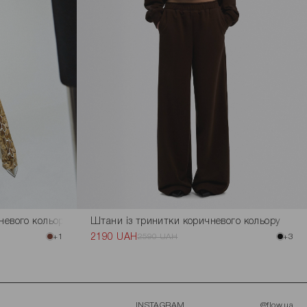
невого кольору
Штани із тринитки коричневого кольору
+1
2190 UAH
2590 UAH
+3
INSTAGRAM
@flow.ua