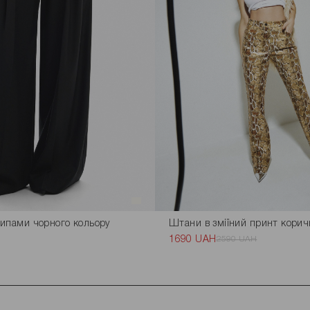
ипами чорного кольору
Штани в зміїний принт корич
1690 UAH
2590 UAH