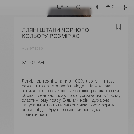
UA
[0]
[0]
ЛЛЯНІ ШТАНИ ЧОРНОГО
КОЛЬОРУ РОЗМІР XS
Арт. 971396
3190 UAH
Легкі, повітряні штани зі 100% льону — must-
have літнього гардероба. Модель із модною
заниженою посадкою підкреслює розслаблений
образ і ідеально сідає по фігурі завдяки м’якому
еластичному поясу. Вільний крій і дихаюча
натуральна тканина забезпечують комфорт у
спекотні дні. Зручні бокові кишені додають
практичності.