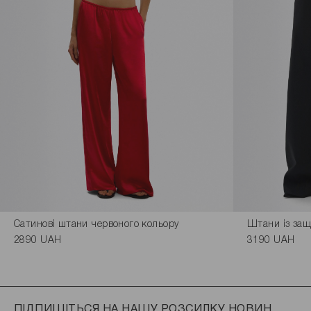
Сатинові штани червоного кольору
Штани із защ
2890 UAH
3190 UAH
ПІДПИШІТЬСЯ НА НАШУ РОЗСИЛКУ НОВИН