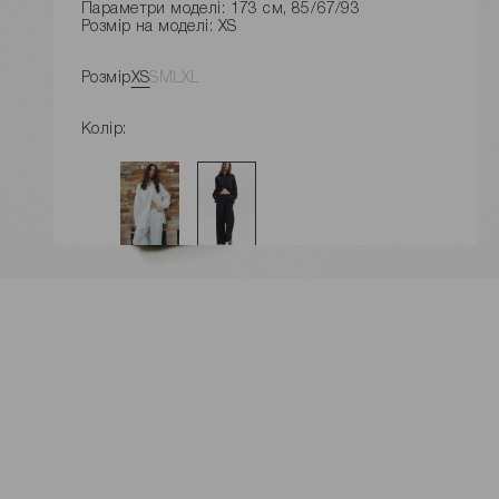
Параметри моделі: 173 см, 85/67/93
Розмір на моделі: XS
Розмір
XS
S
M
L
XL
Колір:
ДОДАТИ ДО КОШИКУ
Розміри виробу
Характеристики товару
Доставка і оплата
Наявність у магазинах