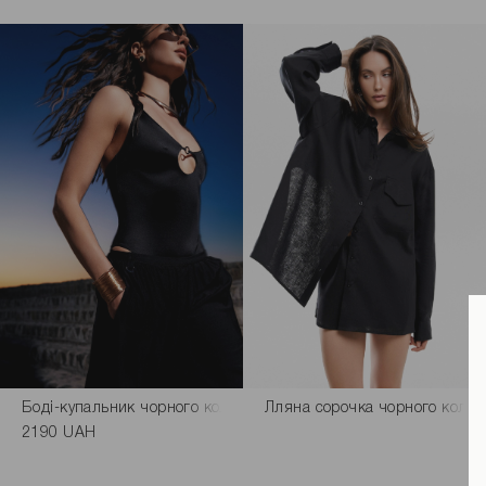
Боді-купальник чорного кольору
Лляна сорочка чорного кольо
2190 UAH