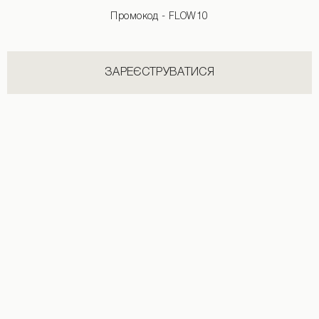
ДИВИТИСЬ УСІ
Промокод - FLOW10
ЗАРЕЄСТРУВАТИСЯ
Спідниця гофре максі довжини в чорному кольорі
Джинсова міні-спідниця темно-роже