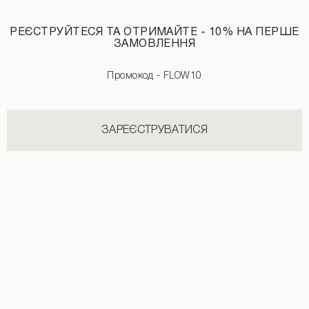
РЕЄСТРУЙТЕСЯ ТА ОТРИМАЙТЕ - 10% НА ПЕРШЕ
ЗАМОВЛЕННЯ
Промокод - FLOW10
Міні-сукня принт квіти чорного кольору
Сукня з відкритою спиною чорного 
1790 UAH
3090 UAH
1890 UAH
2890 UAH
ЗАРЕЄСТРУВАТИСЯ