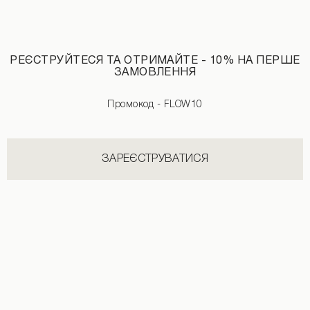
РЕЄСТРУЙТЕСЯ ТА ОТРИМАЙТЕ - 10% НА ПЕРШЕ
ЗАМОВЛЕННЯ
Промокод - FLOW10
ЗАРЕЄСТРУВАТИСЯ
Сукня з драпіруванням темно-рожева
Міні-сукня з квітковим принтом мол
890 UAH
2490 UAH
+1
2890 UAH
3490 UAH