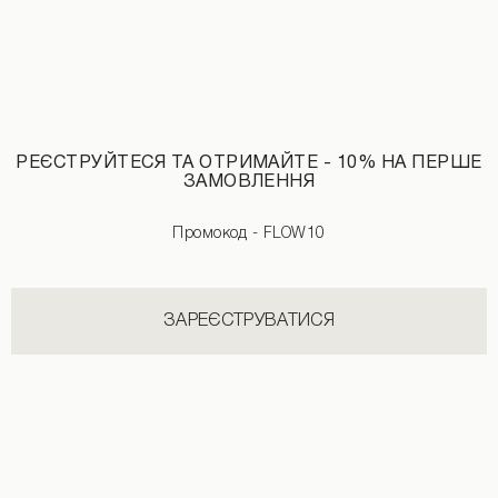
РЕЄСТРУЙТЕСЯ ТА ОТРИМАЙТЕ - 10% НА ПЕРШЕ
ЗАМОВЛЕННЯ
Промокод - FLOW10
ЗАРЕЄСТРУВАТИСЯ
Міні-сукня з квітковим принтом молочного кольору
Сукня максі з борцовкою сірого кол
2890 UAH
3490 UAH
2890 UAH