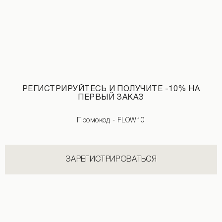
РЕГИСТРИРУЙТЕСЬ И ПОЛУЧИТЕ -10% НА
ПЕРВЫЙ ЗАКАЗ
Промокод - FLOW10
ЗАРЕГИСТРИРОВАТЬСЯ
Черное шифоновое платье
Мини-платье с цветочным принтом 
590 UAH
2 899 UAH
2 890 UAH
3 490 UAH