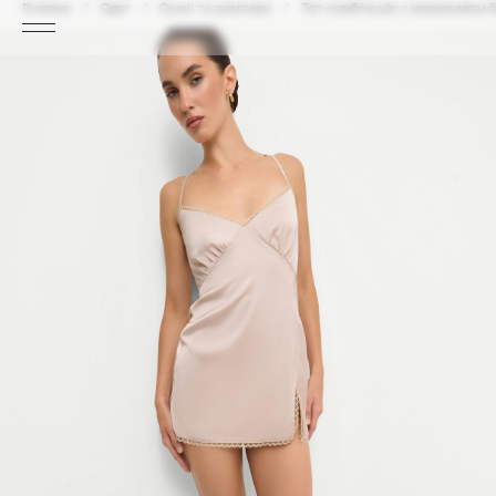
Головна
Одяг
Сукні та ромпери
Топ-комбінація з мереживом б