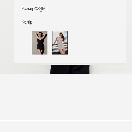
Розмір
XS
S
M
L
Колір:
ДОДАТИ ДО КОШИКУ
Розміри виробу
Характеристики товару
Доставка і оплата
Наявність у магазинах
Обмін та повернення