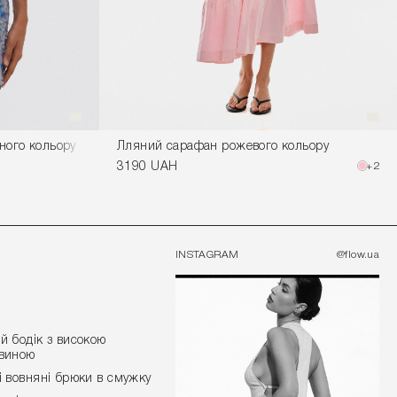
ного кольору
Лляний сарафан рожевого кольору
3190 UAH
+2
INSTAGRAM
@flow.ua
й бодік з високою
виною
і вовняні брюки в смужку