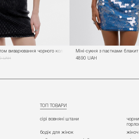
том виварювання чорного кольору
Міні-сукня з паєтками блакит
0 UAH
4890 UAH
ТОП ТОВАРИ
сірі вовняні штани
чорни
горло
бодік для жінок
жіноч