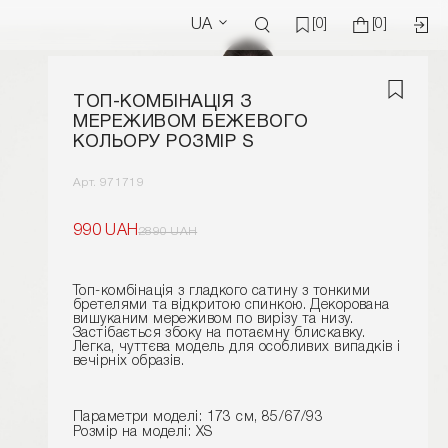
UA
[0]
[0]
ТОП-КОМБІНАЦІЯ З
МЕРЕЖИВОМ БЕЖЕВОГО
КОЛЬОРУ РОЗМІР S
Арт. 971719
990 UAH
2890 UAH
Топ-комбінація з гладкого сатину з тонкими
бретелями та відкритою спинкою. Декорована
вишуканим мереживом по вирізу та низу.
Застібається збоку на потаємну блискавку.
Легка, чуттєва модель для особливих випадків і
вечірніх образів.
Параметри моделі: 173 см, 85/67/93
Розмір на моделі: XS