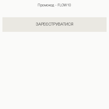
Промокод - FLOW10
ЗАРЕЄСТРУВАТИСЯ
Пуховик із капюшоном коричневого кольору
Пуховик із хутряним коміром бордов
4190 UAH
6590 UAH
2590 UAH
5990 UAH
+2