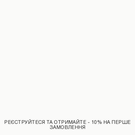
Штани-аладини з вінтажним ефектом коричневого кольору
Манішка з еко-хутра коричневого ко
1890 UAH
3990 UAH
НОВИНКИ КАТЕГОРІЇ ПУХОВИКИ
РЕЄСТРУЙТЕСЯ ТА ОТРИМАЙТЕ - 10% НА ПЕРШЕ
ЗАМОВЛЕННЯ
ДИВИТИСЬ УСІ