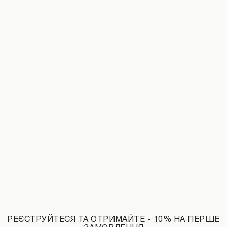
Штани з еко-шкіри на шнурівці коричневого кольору
5990 UAH
РЕЄСТРУЙТЕСЯ ТА ОТРИМАЙТЕ - 10% НА ПЕРШЕ