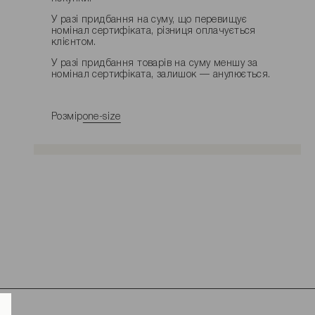
У разі придбання на суму, що перевищує
номінал сертифіката, різниця оплачується
клієнтом.
У разі придбання товарів на суму меншу за
номінал сертифіката, залишок — анулюється.
Розмір
one-size
ДОДАТИ ДО КОШИКУ
Розміри виробу
Характеристики товару
Доставка і оплата
Наявність у магазинах
Обмін та повернення