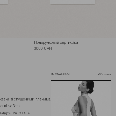
Подарунковий сертифікат
3000 UAH
INSTAGRAM
@flow.ua
кавка зі спущеними плечима
ські чоботи
безрукавка жіноча