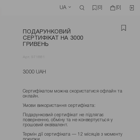
UA
[0]
[0]
ПОДАРУНКОВИЙ
СЕРТИФІКАТ НА 3000
ГРИВЕНЬ
Арт. 971881
3000 UAH
Сертифікатом можна скористатися офлайн та
онлайн.
Умови використання сертифіката:
Подарунковий сертифікат не підлягає
поверненню, обміну та не конвертується у
грошовий еквівалент.
Термін дії сертифіката — 12 місяців з моменту
покупки.