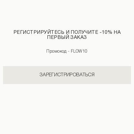
РЕГИСТРИРУЙТЕСЬ И ПОЛУЧИТЕ -10% НА
ПЕРВЫЙ ЗАКАЗ
Промокод - FLOW10
Футболка из бифлекса на молнии черного цвета
Ассиметричный бикини-топ молочно
2 190 UAH
1 890 UAH
+3
ЗАРЕГИСТРИРОВАТЬСЯ